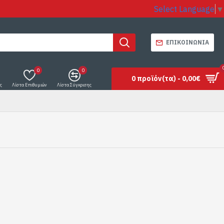
Select Language
▼
ΕΠΙΚΟΙΝΩΝΊΑ
0
0
0 προϊόν(τα) - 0,00€
ς
Λίστα Επιθυμιών
Λίστα Σύγκρισης