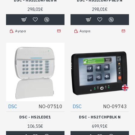
DSC - HS2LCDRF8E6 N
DSC - HS2LCDRFP8E5 N
298,01€
298,01€
Αγορα
Αγορα
DSC
NO-07510
DSC
NO-09743
DSC - HS2LEDE1
DSC - HS2TCHPBLK N
106,55€
699,91€