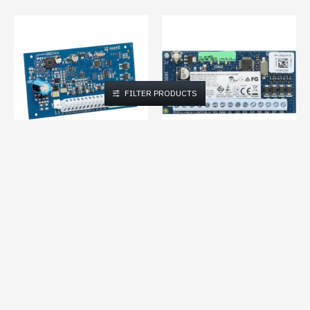
FILTER PRODUCTS
DSC
NO-07496
DSC
NO-11103
DSC - HSM2204
DSC - HSM2208
149,00€
95,48€
Αγορα
Αγορα