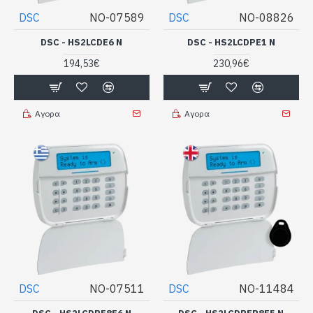
DSC
NO-07589
DSC
NO-08826
DSC - HS2LCDE6 N
DSC - HS2LCDPE1 N
194,53€
230,96€
Αγορα
Αγορα
DSC
NO-07511
DSC
NO-11484