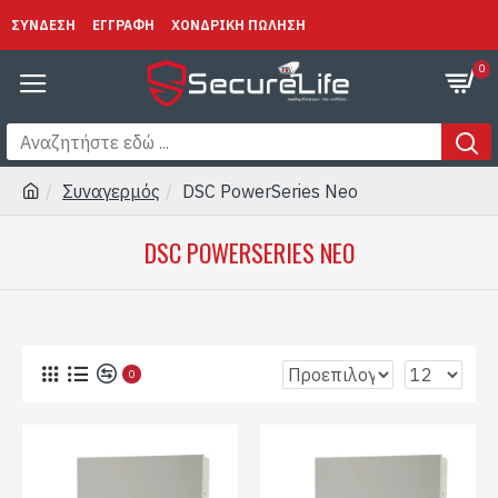
ΣΥΝΔΕΣΗ
ΕΓΓΡΑΦΗ
ΧΟΝΔΡΙΚΗ ΠΩΛΗΣΗ
0
Συναγερμός
DSC PowerSeries Neo
DSC POWERSERIES NEO
0