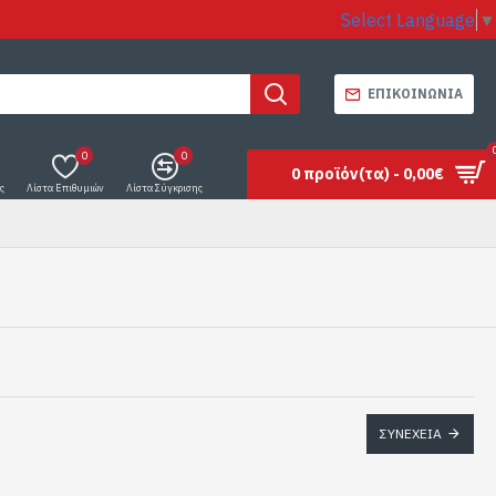
Select Language
▼
ΕΠΙΚΟΙΝΩΝΊΑ
0
0
0 προϊόν(τα) - 0,00€
ς
Λίστα Επιθυμιών
Λίστα Σύγκρισης
ΣΥΝΈΧΕΙΑ