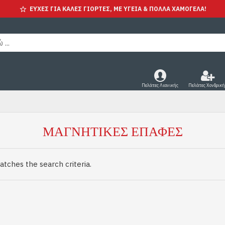
ΕΥΧΕΣ ΓΙΑ ΚΑΛΕΣ ΓΙΟΡΤΕΣ, ΜΕ ΥΓΕΊΑ & ΠΟΛΛΑ ΧΑΜΟΓΕΛΑ!
Πελάτες Λιανικής
Πελάτες Χονδρική
ΜΑΓΝΗΤΙΚΈΣ ΕΠΑΦΈΣ
atches the search criteria.