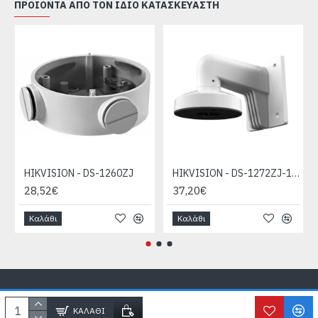
ΠΡΟΙΌΝΤΑ ΑΠΌ ΤΟΝ ΊΔΙΟ ΚΑΤΑΣΚΕΥΑΣΤΉ
HIKVISION - DS-1260ZJ
HIKVISION - DS-1272ZJ-110-TRS
28,52€
37,20€
Καλάθι
Καλάθι
Copyright © SecureLife.gr
2026, All Rights Reserved
ΚΑΛΆΘΙ