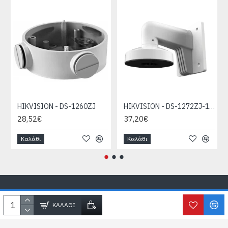
HIKVISION - DS-1260ZJ
HIKVISION - DS-1272ZJ-110-TRS
28,52€
37,20€
Καλάθι
Καλάθι
Copyright © SecureLife.gr
2026, All Rights Reserved
ΚΑΛΆΘΙ