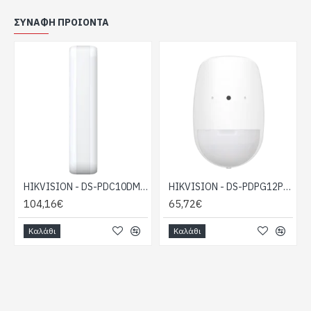
Κάμερα υψηλής ποιότητας: ανάλυση έως 1080p,
ΣΥΝΑΦΉ ΠΡΟΙΌΝΤΑ
γωνία 109° με IR 12 μέτρα
Κρυπτογραφημένη επικοινωνία Bus 2‑way με
AES‑128 και υποστήριξη bus‑extender
Tamper protection μπροστά και πίσω για
προστασία από βανδαλισμούς
Τροφοδοσία: 9–16 VDC
LED ένδειξη: Μπλε για συναγερμό, πορτοκαλί για
βλάβη
Εσωτερική χρήση, τοποθέτηση τοίχου/οροφής
(υπάρχει ειδικό bracket για τοποθέτηση σε
HIKVISION - DS-PDC10DM-VG3
HIKVISION - DS-PDPG12P-EG2
οροφή)
104,16€
65,72€
Καλάθι
Καλάθι