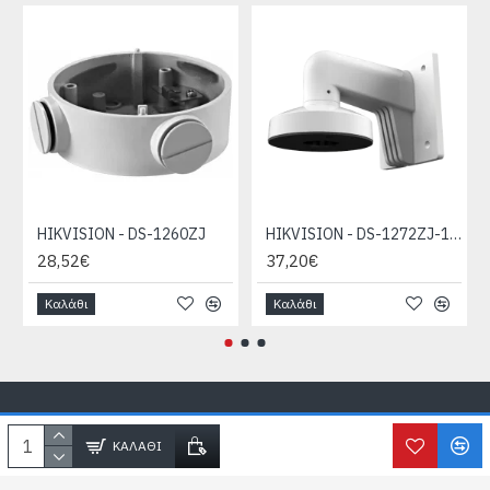
HIKVISION - DS-1260ZJ
HIKVISION - DS-1272ZJ-110-TRS
28,52€
37,20€
Καλάθι
Καλάθι
Copyright © SecureLife.gr
2026, All Rights Reserved
ΚΑΛΆΘΙ