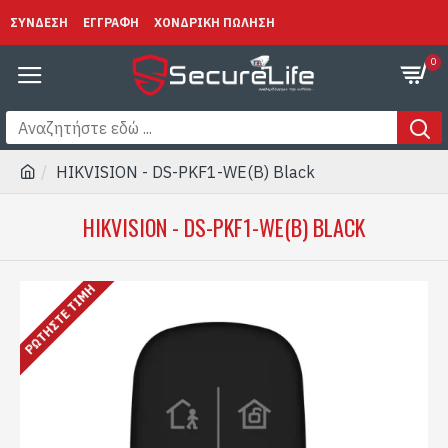
ΣΥΝΔΕΣΗ
ΕΓΓΡΑΦΗ
ΧΟΝΔΡΙΚΗ ΠΩΛΗΣΗ
0
HIKVISION - DS-PKF1-WE(B) Black
HIKVISION - DS-PKF1-WE(B) BLACK
ΡΩΤΉΣΤΕ ΤΙΜΉ