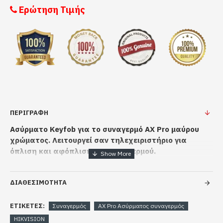
Ερώτηση Τιμής
ΠΕΡΙΓΡΑΦΗ
Ασύρματο Keyfob για το συναγερμό AX Pro μαύρου
χρώματος. Λειτουργεί σαν τηλεχειριστήριο για
όπλιση και αφόπλιση του συναγερμού.
Λειτουργίες: Εντός, εκτός, όπλιση, αφόπλιση
Διάρκεια μπαταρίας 3 χρόνια
ΔΙΑΘΕΣΙΜΟΤΗΤΑ
Τύπος μπαταρίας 1 x CR2032
Διαθέτει LED φωτισμό τεσσάρων χρωμάτων
ΕΤΙΚΈΤΕΣ:
Συναγερμός
AX Pro Ασύρματος συναγερμός
HIKVISION