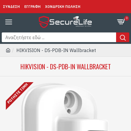
ΣΥΝΔΕΣΗ
ΕΓΓΡΑΦΗ
ΧΟΝΔΡΙΚΗ ΠΩΛΗΣΗ
0
HIKVISION - DS-PDB-IN Wallbracket
HIKVISION - DS-PDB-IN WALLBRACKET
ΡΩΤΉΣΤΕ ΤΙΜΉ