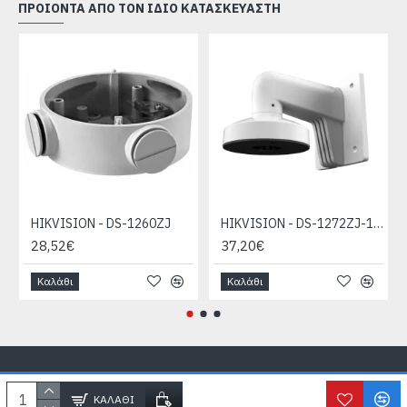
ΠΡΟΙΌΝΤΑ ΑΠΌ ΤΟΝ ΊΔΙΟ ΚΑΤΑΣΚΕΥΑΣΤΉ
HIKVISION - DS-1260ZJ
HIKVISION - DS-1272ZJ-110-TRS
28,52€
37,20€
Καλάθι
Καλάθι
Copyright © SecureLife.gr
2026, All Rights Reserved
ΚΑΛΆΘΙ