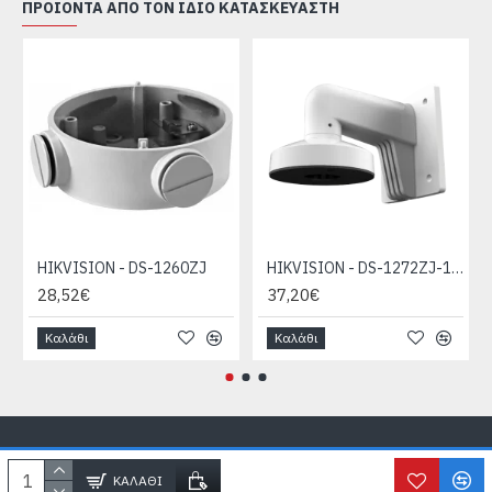
ΠΡΟΙΌΝΤΑ ΑΠΌ ΤΟΝ ΊΔΙΟ ΚΑΤΑΣΚΕΥΑΣΤΉ
HIKVISION - DS-1260ZJ
HIKVISION - DS-1272ZJ-110-TRS
28,52€
37,20€
Καλάθι
Καλάθι
Copyright © SecureLife.gr
2026, All Rights Reserved
ΚΑΛΆΘΙ