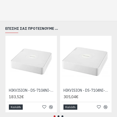
Διαθέτει μπροστά 2xUSB 2.0 και πίσω 1xUSB 3.0
Υποστηρίζει ONVIF
ΕΠΊΣΗΣ ΣΑΣ ΠΡΟΤΕΊΝΟΥΜΕ ...
HIKVISION - DS-7104NI-Q1(D)
HIKVISION - DS-7104NI-Q1/4P(D)
183,52€
305,04€
Καλάθι
Καλάθι