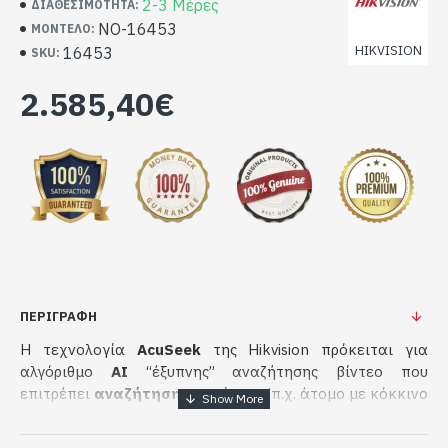
2-3 Μέρες
ΔΙΑΘΕΣΙΜΌΤΗΤΑ:
NO-16453
ΜΟΝΤΈΛΟ:
HIKVISION
16453
SKU:
2.585,40€
ΠΕΡΙΓΡΑΦΗ
Η τεχνολογία
AcuSeek
της Hikvision πρόκειται για
αλγόριθμο
AI
“έξυπνης” αναζήτησης βίντεο που
επιτρέπει
αναζήτηση με κείμενο
(π.χ. άτομο με κόκκινο
μπουφάν) και ενσωματώνεται σε
AcuSeek
καταγραφικά. Λειτουργεί με μοντέλα AI που “τρέχουν”