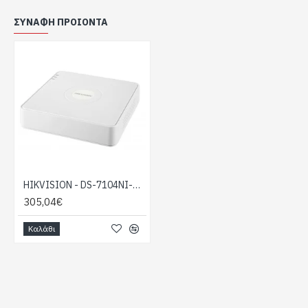
Διαθέτει περιμετρική προσταστία σε
1 κανάλι
ΣΥΝΑΦΉ ΠΡΟΙΌΝΤΑ
4MP
Διαθέτει
Motion Detection 2.0 σε όλα τα
κανάλια
Face Detction σε 1 κανάλι
Ταυτόχρονη αναπαραγωγή απο τη καταγραφή: 1
κανάλι σε 12MP ή 1 κανάλια σε 8MP ή 3 κανάλια
σε 4MP ή 6 κανάλια σε 2MP
1 x HDMI για ανάλυση έως 4K
1 x VGA για ανάλυση έως 2MP
Δέχεται 1 σκληρό δίσκο έως 10TB
HIKVISION - DS-7104NI-Q1/4P(D)
Ταθτόχρονη αναπαραγωγή απο HDMI και VGA
305,04€
Συμπίεση H.265+/H.265/H.264+/H.264
Audio in/out : 1/1 RCA
Καλάθι
2 × USB 2.0 πίσω
Υποστηριζόμενα πρωτόκολλα IEEE 802.3 af/at