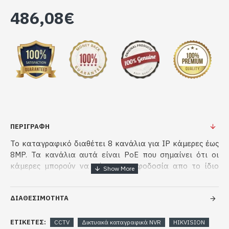
486,08€
ΠΕΡΙΓΡΑΦΗ
Το καταγραφικό διαθέτει 8 κανάλια για IP κάμερες έως
8MP. Τα κανάλια αυτά είναι PoE που σημαίνει ότι οι
κάμερες μπορούν να πάρουν τροφοδοσία απο το ίδιο
καλώδιο που θα γίνεται και η μεταφορά των δεδομένων.
Καταγραφικό AcuSense NVR PoE 8 καναλιών 4Κ
ΔΙΑΘΕΣΙΜΟΤΗΤΑ
(3840x2160)
Μπορούν να συνδεθούν έως 8 IP κάμερες
ΕΤΙΚΈΤΕΣ:
CCTV
Δικτυακά καταγραφικά NVR
HIKVISION
ανάλυσης έως 12MP