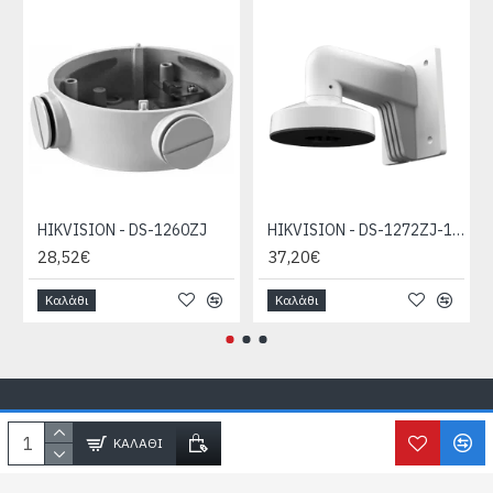
HIKVISION - DS-1260ZJ
HIKVISION - DS-1272ZJ-110-TRS
28,52€
37,20€
Καλάθι
Καλάθι
Copyright © SecureLife.gr
2026, All Rights Reserved
ΚΑΛΆΘΙ