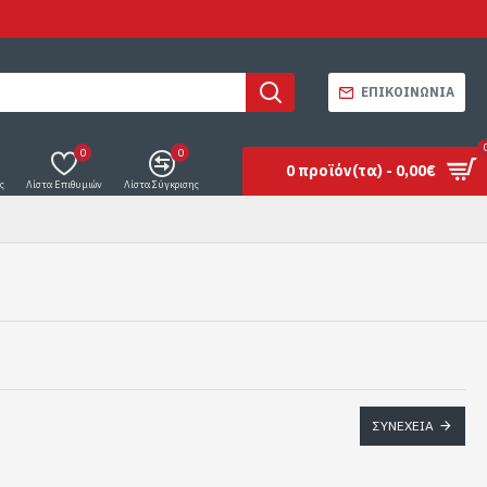
ΕΠΙΚΟΙΝΩΝΊΑ
0
0
0 προϊόν(τα) - 0,00€
ς
Λίστα Επιθυμιών
Λίστα Σύγκρισης
ΣΥΝΈΧΕΙΑ