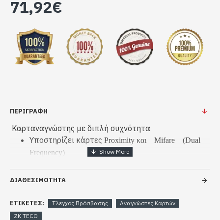
71,92€
ΠΕΡΙΓΡΑΦΗ
Καρταναγνώστης με διπλή συχνότητα
Υποστηρίζει κάρτες
Proximity
και
Mifare
(
Dual
Frequency
)
Αδιάβροχος
με προστασία
IP65
Wiegand format 34/66
ΔΙΑΘΕΣΙΜΟΤΗΤΑ
Led
:
Μπλε για αναμονή, Πράσινο και κόκκινο για
αποδοχή κάρτας ή σφάλμα
ΕΤΙΚΈΤΕΣ:
Έλεγχος Πρόσβασης
Αναγνώστες Καρτών
Buzzer
για ηχητική επιβεβαίωση
ZK TECO