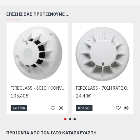
Έξοδος σε κατάσταση συναγερμού στο τερματικό
RI 20mA (μέγιστο) / - 3.3V.
ΕΠΊΣΗΣ ΣΑΣ ΠΡΟΤΕΊΝΟΥΜΕ ...
Βαθμός προστασίας IP 30 Περιοχή λειτουργικών
θερμοκρασιών -10 / + 60 ° C.
Σχετική αντίσταση στην υγρασία (93 ± 3)% στους
40 ° C.
Διαστάσεις (συμπεριλαμβανομένης της βάσης)
διάμετρος 102 mm, h 42 mm.
Βάρος (συμπεριλαμβανομένης της βάσης) 160g.
FIRECLASS - 601CH CONVENTIONAL CARBON MONOXIDE DETECTOR(516.600.004)
FIRECLASS - 701H RATE OF RISE HEAT 60°C (516.900.003)
105,40€
24,43€
Καλάθι
Καλάθι
ΠΡΟΙΌΝΤΑ ΑΠΌ ΤΟΝ ΊΔΙΟ ΚΑΤΑΣΚΕΥΑΣΤΉ