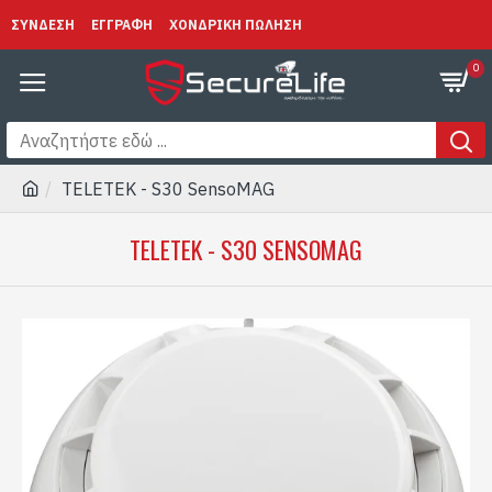
ΣΥΝΔΕΣΗ
ΕΓΓΡΑΦΗ
ΧΟΝΔΡΙΚΗ ΠΩΛΗΣΗ
0
TELETEK - S30 SensoMAG
TELETEK - S30 SENSOMAG