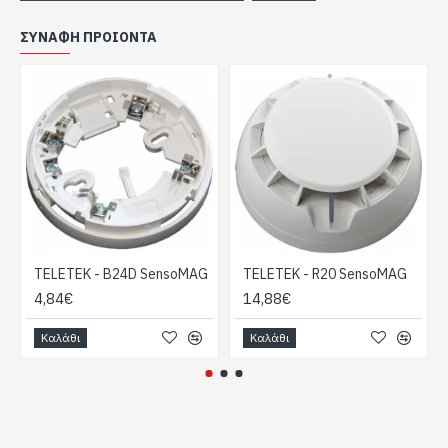
λειτουργίας - remote indicator).
ΣΥΝΑΦΉ ΠΡΟΙΌΝΤΑ
Συμβατός με όλους τους πίνακες πυρανίχνευσης
της αγοράς με την κατάλληλη επιλογή βάσης.
Πιστοποιημένο σύμφωνα με τους Ευρωπαϊκούς
κανονισμούς EN54-7.
Τεχνικά Χαρακτηριστικά:
Τάση τροφοδοσίας 9-30 VDC (ονομαστική 12/24
VDC).
Κατάσταση συναγερμού ρεύματος.
Βάση τύπου B24 και B24D: 20mA / 12-30V.
Βάση τύπου B24RD: 33mA / 12V, 49mA / 24V,
TELETEK - B24D SensoMAG
TELETEK - R20 SensoMAG
57mA / 30V.
4,84€
14,88€
Βάση τύπου Β12: 18mA / 9V, 29mA / 12V, 32mA /
15V.
Καλάθι
Καλάθι
Προστατευόμενη περιοχή έως 120m2 (σύμφωνα
με το EN54).
Ύψος εγκατάστασης έως 16 μέτρα (σύμφωνα με
το EN54).