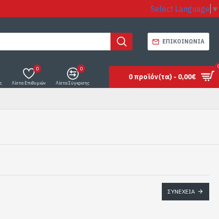
Select Language
▼
ΕΠΙΚΟΙΝΩΝΊΑ
0
0
0 προϊόν(τα) - 0,00€
ς
Λίστα Επιθυμιών
Λίστα Σύγκρισης
ΣΥΝΈΧΕΙΑ