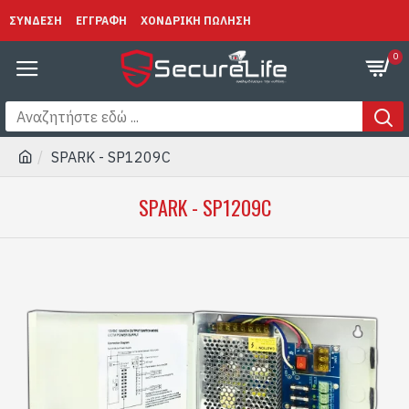
ΣΥΝΔΕΣΗ
ΕΓΓΡΑΦΗ
ΧΟΝΔΡΙΚΗ ΠΩΛΗΣΗ
0
SPARK - SP1209C
SPARK - SP1209C