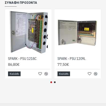
Ενδείξεις: Λειτουργιών µε LED
ΣΥΝΑΦΉ ΠΡΟΙΌΝΤΑ
∆ιαστάσεις: 240x210x53mm
Βάρος: 1,4Kg
SPARK - PSU 1218C
SPARK - PSU 1209L
86,80€
77,50€
Καλάθι
Καλάθι