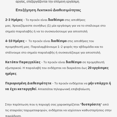
αργίας, επεξεργάζονται την επόμενη εργάσιμη.
Επεξήγηση Λεκτικού Διαθεσιμότητας
2-3 Ημέρες
- Το προιόν είναι
διαθέσιμο
στις αποθήκες
μας.
Χρειαζόμαστε συνήθως (1) μία εργάσιμη για να το στείλουμε στο
σημείο παραλαβής ή να το συσκευάσουμε για αποστολή
4-10 Ημέρες -
Το προιόν είναι
διαθέσιμο
στις αποθήκες του
προμηθευτή μας.
Παραλαμβάνουμε 1-2 φορές την εβδομάδα και το
στέλνουμε στο σημείο παραλαβής ή συσκευάζουμε για αποστολή.
Κατόπιν Παραγγελίας
- Το προιόν είναι
διαθέσιμο
σε προμηθευτή
εξωτερικού.
Η παραλαβή του ενδέχεται να διαρκέσει έως
20 εργάσιμες
ημέρες
.
Περιορισμένη Διαθεσιμότητα
- Το προιόν ενδέχεται να
μήν υπάρχει ή
να έχει καταργηθεί
.
Απαιτείται τηλεφωνική επιβεβαίωση.
Στην περίπτωση που η περιοχή σας χαρακτηρίζεται "
δυσπρόσιτη
" από
τις εταιρείες ταχυμεταφορών, ενδέχεται να ισχύσουν καθυστερήσεις στην
παράδοση.