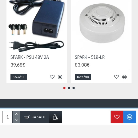
SPARK - PSU 48V 2A
SPARK - 518-LR
39,68€
83,08€
Καλάθι
Καλάθι
Copyright © SecureLife.gr
2026, All Rights Reserved
ΚΑΛΆΘΙ