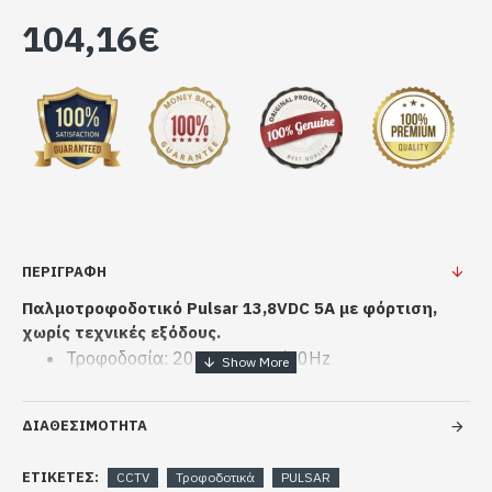
104,16€
ΠΕΡΙΓΡΑΦΗ
Παλμοτροφοδοτικό Pulsar 13,8VDC 5A με φόρτιση,
χωρίς τεχνικές εξόδους.
Τροφοδοσία: 200÷240VAC/50Hz
Έξοδος τροφοδοσίας: 5A/13,8VDC
Ένταση φόρτισης μπαταρίας: 0,5A
ΔΙΑΘΕΣΙΜΟΤΗΤΑ
Δέχεται μπαταρία: 7Ah/12V ή 17Ah/12V
Απόδοση: 87%
ΕΤΙΚΈΤΕΣ:
CCTV
Τροφοδοτικά
PULSAR
Τamper (άνοιγμα του κυτίου)