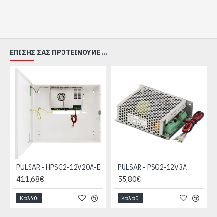
Οπτικές ενδείξεις λειτουργίας: AC, DC, Battery
Διαστάσεις: W=230, H=300, D+D1=82+8 [+/-
2mm]
Bάρος (χωρίς μπαταρία): 1,8 / 1,9kg
ΕΠΊΣΗΣ ΣΑΣ ΠΡΟΤΕΊΝΟΥΜΕ ...
Σημειώσεις: Επίτοιχο κυτίο, κλείδωμα - βιδωτό
(υπάρχει και η δυνατότητα κλειδαριάς)
PULSAR - HPSG2-12V20A-E
PULSAR - PSG2-12V3A
411,68€
55,80€
Καλάθι
Καλάθι