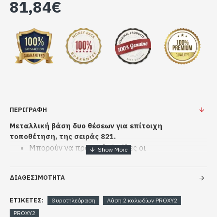
81,84€
ΠΕΡΙΓΡΑΦΗ
Μεταλλική βάση δυο θέσεων για επίτοιχη
τοποθέτηση, της σειράς 821.
Μπορούν να προστεθούν όλες οι
επεκτάσεις (modules) της σειράς DT821
Διαθέτει σκέπαστρο προστασίας από τη βροχή
ΔΙΑΘΕΣΙΜΟΤΗΤΑ
Διαστάσεις (Υ x Π x Β): 23.5 x 14 x 4.5cm
ΕΤΙΚΈΤΕΣ:
Θυροτηλεόραση
Λύση 2 καλωδίων PROXY2
PROXY2