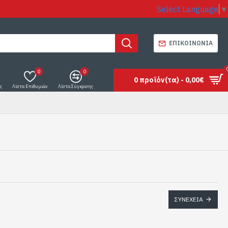
Select Language
▼
ΕΠΙΚΟΙΝΩΝΊΑ
0
0
0 προϊόν(τα) - 0,00€
ς
Λίστα Επιθυμιών
Λίστα Σύγκρισης
ΣΥΝΈΧΕΙΑ