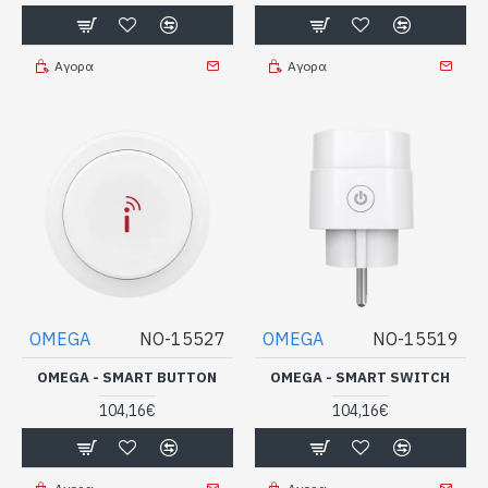
Αγορα
Αγορα
OMEGA
NO-15527
OMEGA
NO-15519
OMEGA - SMART BUTTON
OMEGA - SMART SWITCH
104,16€
104,16€