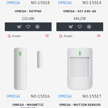
OMEGA
NO-15518
OMEGA
NO-15514
OMEGA - KEYPAD
OMEGA - KIT A4S-4G
132,68€
444,25€
Αγορα
Αγορα
OMEGA
NO-15516
OMEGA
NO-15517
OMEGA - MAGNETIC
OMEGA - MOTION SENSOR