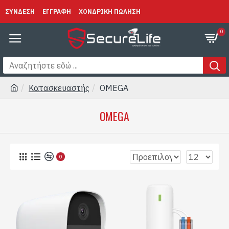
ΣΥΝΔΕΣΗ
ΕΓΓΡΑΦΗ
ΧΟΝΔΡΙΚΗ ΠΩΛΗΣΗ
0
Κατασκευαστής
OMEGA
OMEGA
0