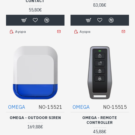
CONTACT
83,08€
55,80€
Αγορα
Αγορα
OMEGA
NO-15521
OMEGA
NO-15515
OMEGA - OUTDOOR SIREN
OMEGA - REMOTE
CONTROLLER
169,88€
45,88€