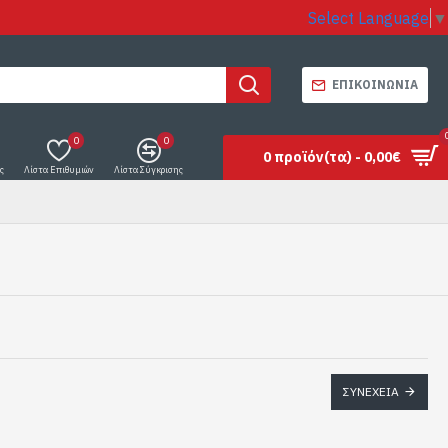
Select Language
▼
ΕΠΙΚΟΙΝΩΝΊΑ
0
0
0 προϊόν(τα) - 0,00€
ς
Λίστα Επιθυμιών
Λίστα Σύγκρισης
ΣΥΝΈΧΕΙΑ