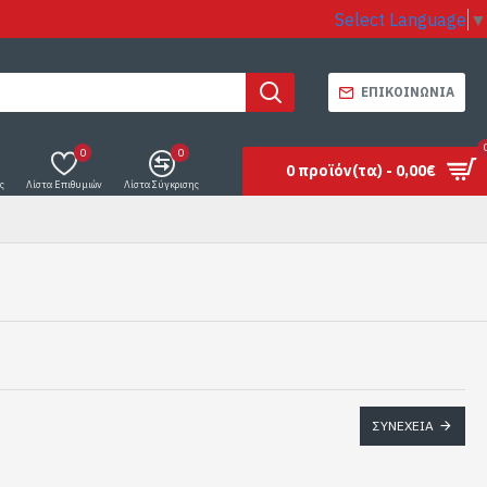
Select Language
▼
ΕΠΙΚΟΙΝΩΝΊΑ
0
0
0 προϊόν(τα) - 0,00€
ς
Λίστα Επιθυμιών
Λίστα Σύγκρισης
ΣΥΝΈΧΕΙΑ