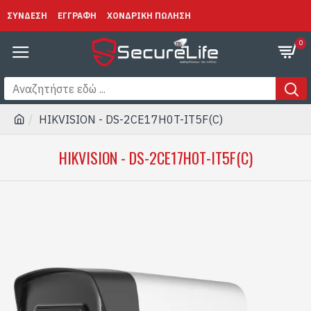
ΣΥΝΔΕΣΗ
ΕΓΓΡΑΦΗ
ΧΟΝΔΡΙΚΗ ΠΩΛΗΣΗ
0
HIKVISION - DS-2CE17H0T-IT5F(C)
HIKVISION - DS-2CE17H0T-IT5F(C)