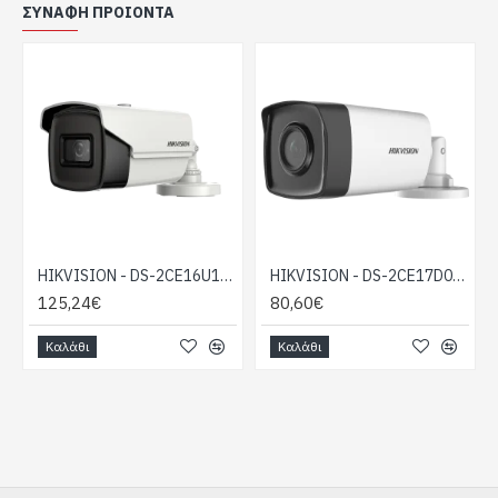
Γωνία θέασης: 80°
ΣΥΝΑΦΉ ΠΡΟΙΌΝΤΑ
Υπέρυθρος φωτισμός έως 80 μέτρα
Διαθέτει DWDR και 2DNR
4 σε 1 TVI/AHD/CVI/CVBS
Στεγανότητα IP67
HIKVISION - DS-2CE16U1T-IT5F
HIKVISION - DS-2CE17D0T-IT5F(C)
125,24€
80,60€
Καλάθι
Καλάθι