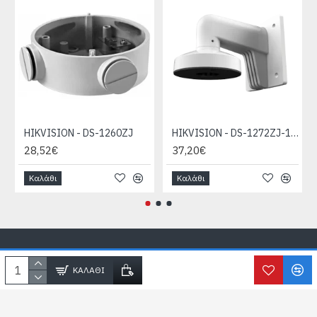
HIKVISION - DS-1260ZJ
HIKVISION - DS-1272ZJ-110-TRS
28,52€
37,20€
Καλάθι
Καλάθι
Copyright © SecureLife.gr
2026, All Rights Reserved
ΚΑΛΆΘΙ