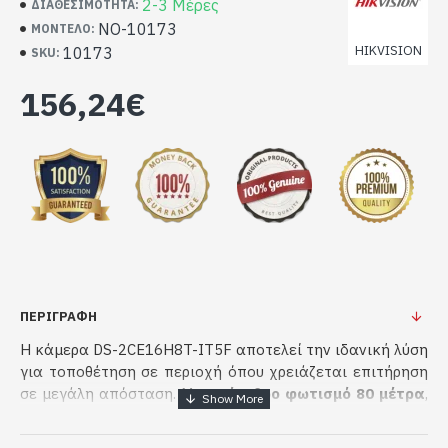
2-3 Μέρες
ΔΙΑΘΕΣΙΜΌΤΗΤΑ:
NO-10173
ΜΟΝΤΈΛΟ:
HIKVISION
10173
SKU:
156,24€
ΠΕΡΙΓΡΑΦΗ
Η κάμερα DS-2CE16H8T-IT5F αποτελεί την ιδανική λύση
για τοποθέτηση σε περιοχή όπου χρειάζεται επιτήρηση
σε μεγάλη απόσταση. Με
υπέρυθρο φωτισμό 80 μέτρα
,
φακό
Motorized
, και τεχνολογία
Ultra Low Light
υπάρχει η δυνατότητα παρακολούθησης μεγάλων