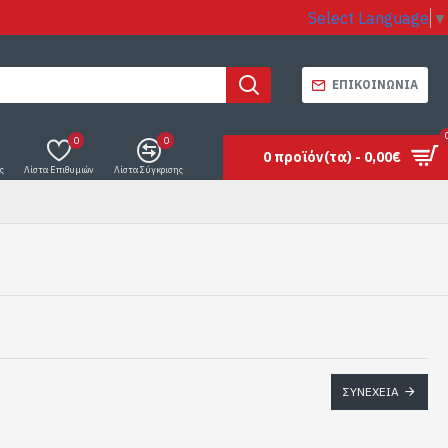
Select Language
▼
ΕΠΙΚΟΙΝΩΝΊΑ
0
0
0 προϊόν(τα) - 0,00€
ς
Λίστα Επιθυμιών
Λίστα Σύγκρισης
ΣΥΝΈΧΕΙΑ