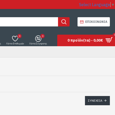
Select Language
▼
ΕΠΙΚΟΙΝΩΝΊΑ
0
0
0 προϊόν(τα) - 0,00€
ς
Λίστα Επιθυμιών
Λίστα Σύγκρισης
ΣΥΝΈΧΕΙΑ