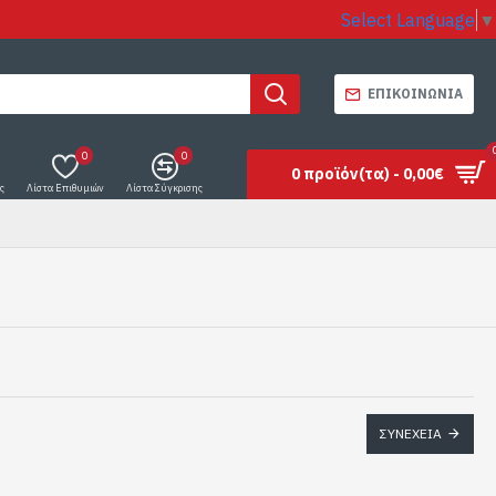
Select Language
▼
ΕΠΙΚΟΙΝΩΝΊΑ
0
0
0 προϊόν(τα) - 0,00€
ς
Λίστα Επιθυμιών
Λίστα Σύγκρισης
ΣΥΝΈΧΕΙΑ