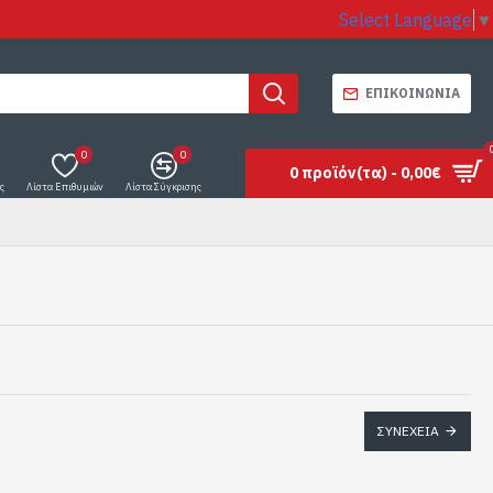
Select Language
▼
ΕΠΙΚΟΙΝΩΝΊΑ
0
0
0 προϊόν(τα) - 0,00€
ς
Λίστα Επιθυμιών
Λίστα Σύγκρισης
ΣΥΝΈΧΕΙΑ