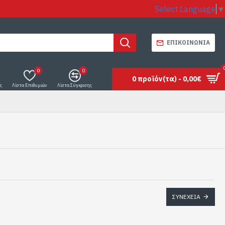
Select Language
▼
ΕΠΙΚΟΙΝΩΝΊΑ
0
0
0 προϊόν(τα) - 0,00€
ς
Λίστα Επιθυμιών
Λίστα Σύγκρισης
ΣΥΝΈΧΕΙΑ