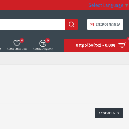
Select Language
▼
ΕΠΙΚΟΙΝΩΝΊΑ
0
0
0 προϊόν(τα) - 0,00€
ς
Λίστα Επιθυμιών
Λίστα Σύγκρισης
ΣΥΝΈΧΕΙΑ