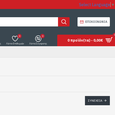
Select Language
▼
ΕΠΙΚΟΙΝΩΝΊΑ
0
0
0 προϊόν(τα) - 0,00€
ς
Λίστα Επιθυμιών
Λίστα Σύγκρισης
ΣΥΝΈΧΕΙΑ