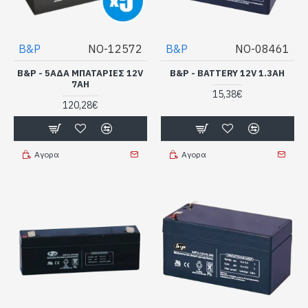
B&P
NO-12572
B&P
NO-08461
B&P - 5ΆΔΑ ΜΠΑΤΑΡΊΕΣ 12V
B&P - BATTERY 12V 1.3AH
7AH
15,38€
120,28€
Αγορα
Αγορα